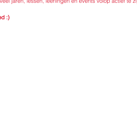
veel jaren, lessen, leerlingen en events volop actief te zi
d :) 