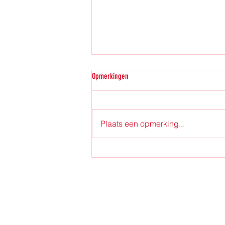
Opmerkingen
Plaats een opmerking...
Dragons Demonstratie op Sport Kermis
Zundert.