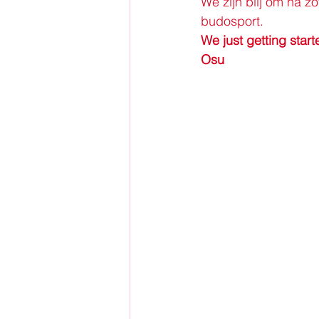
We zijn blij om na zo
budosport. 
We just getting starte
Osu 