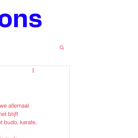
gons
 we allemaal 
t blijft 
t budo, karate, 