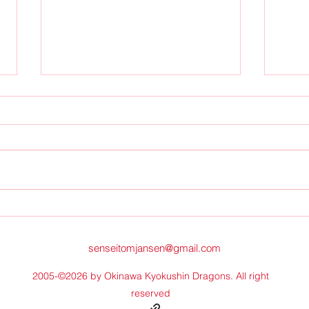
2024 v
Seizoen 2024-25 zeer goed van start!
senseitomjansen@gmail.com
2005-©2026 by Okinawa Kyokushin Dragons. All right
reserved