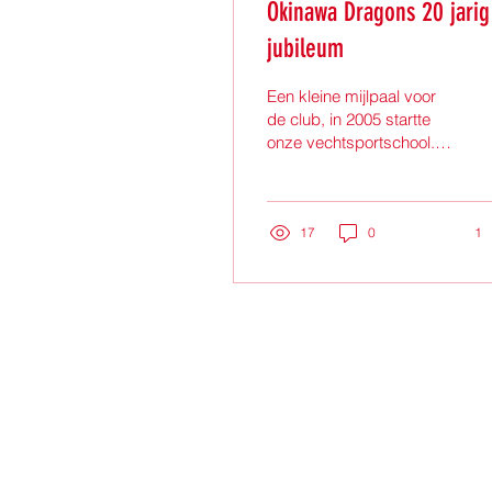
Okinawa Dragons 20 jarig
jubileum
Een kleine mijlpaal voor
de club, in 2005 startte
onze vechtsportschool.
Dus tijd om dit op
sportieve wijze vieren.
Het is teveel om op...
17
0
1