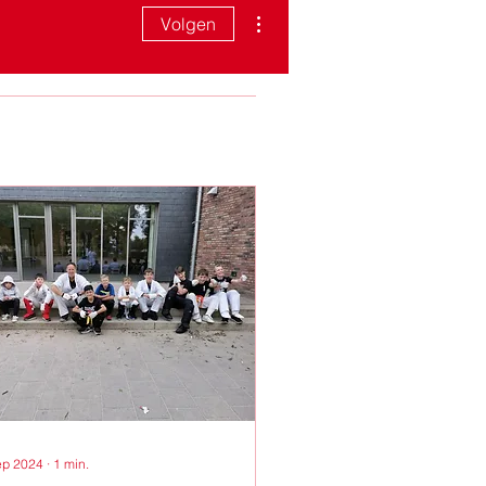
Meer acties
Volgen
ep 2024
∙
1
min.