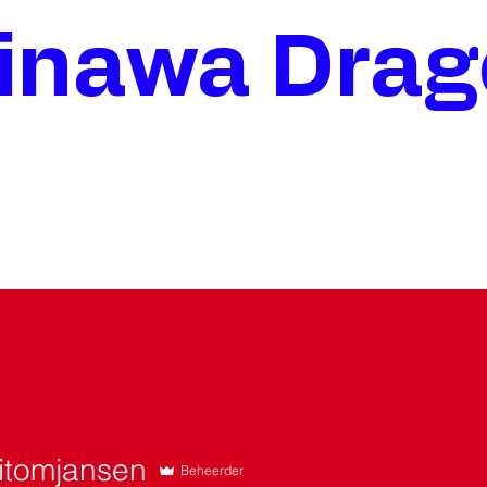
inawa Dra
itomjansen
Beheerder