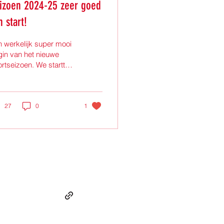
izoen 2024-25 zeer goed
n start!
 werkelijk super mooi
in van het nieuwe
rtseizoen. We startte
 verschillende outdoor
okushin karate
iningen welke goed...
27
0
1