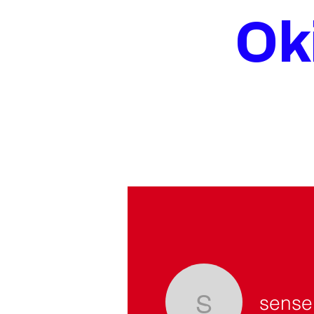
Ok
sense