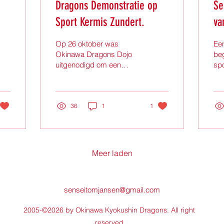
Dragons Demonstratie op
Se
Sport Kermis Zundert.
va
Op 26 oktober was
Een
Okinawa Dragons Dojo
beg
uitgenodigd om een
spo
demonstratie te
met
verzorgen tijdens de 1é
Ky
Sport Kermis in gemeente
tra
Zundert. Een...
36
1
1
Meer laden
senseitomjansen@gmail.com
2005-©2026 by Okinawa Kyokushin Dragons. All right
reserved