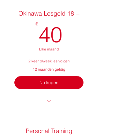
Okinawa Lesgeld 18 +
40€
€
40
Elke maand
2 keer p/week les volgen
12 maanden geldig
Nu kopen
Kyokushin karate - Budo Defence -
Kyo chi
Personal Training